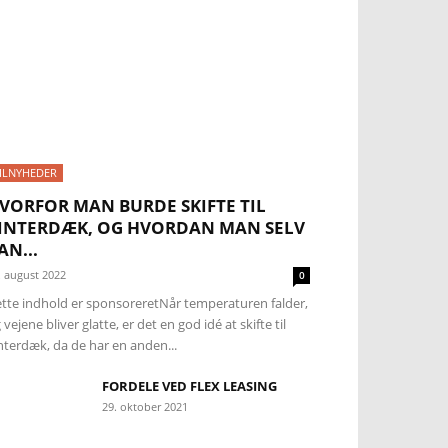
ILNYHEDER
VORFOR MAN BURDE SKIFTE TIL
INTERDÆK, OG HVORDAN MAN SELV
AN...
. august 2022
0
tte indhold er sponsoreretNår temperaturen falder,
 vejene bliver glatte, er det en god idé at skifte til
nterdæk, da de har en anden...
FORDELE VED FLEX LEASING
29. oktober 2021