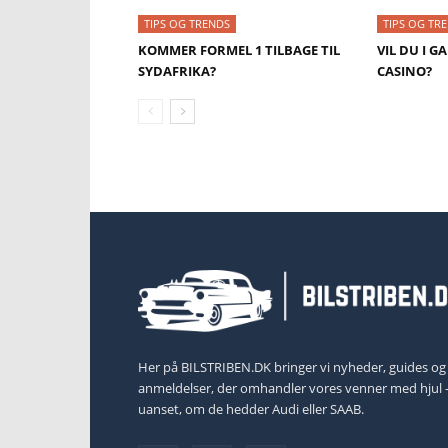
TIPS OG TRENDS
TIPS OG TR
KOMMER FORMEL 1 TILBAGE TIL
VIL DU I G
SYDAFRIKA?
CASINO?
Her på BILSTRIBEN.DK bringer vi nyheder, guides og
anmeldelser, der omhandler vores venner med hjul 
uanset, om de hedder Audi eller SAAB.