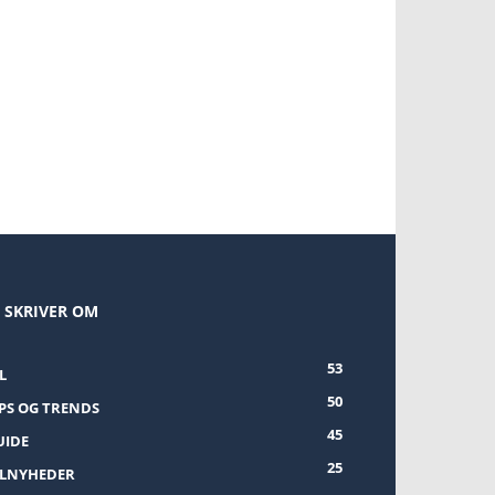
I SKRIVER OM
53
L
50
IPS OG TRENDS
45
UIDE
25
ILNYHEDER