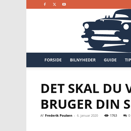
FORSIDE
BILNYHEDER
GUIDE
TI
DET SKAL DU
BRUGER DIN 
Af
Frederik Poulsen
-
6. januar 2020
1763
0