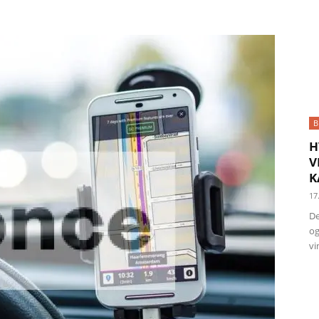
B
H
V
K
17
De
og
vi