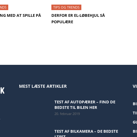
ENDS
TIPS OG TRENDS
ANG MED AT SPILLE PÅ
DERFOR ER EL-LØBEHJUL SÅ
POPULÆRE
MEST LÆSTE ARTIKLER
V
TEST AF AUTOPÆRER – FIND DE
BI
BEDSTE TIL BILEN HER
T
20. februar 2019
-
G
TEST AF BILKAMERA – DE BEDSTE
B
I TEST