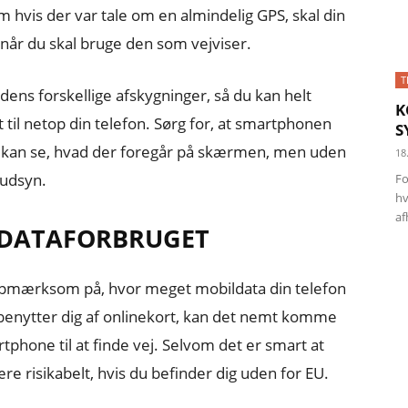
 hvis der var tale om en almindelig GPS, skal din
når du skal bruge den som vejviser.
T
ens forskellige afskygninger, så du kan helt
K
t til netop din telefon. Sørg for, at smartphonen
S
t kan se, hvad der foregår på skærmen, men uden
18
 udsyn.
Fo
hv
af
DATAFORBRUGET
 opmærksom på, hvor meget mobildata din telefon
benytter dig af onlinekort, kan det nemt komme
artphone til at finde vej. Selvom det er smart at
ære risikabelt, hvis du befinder dig uden for EU.