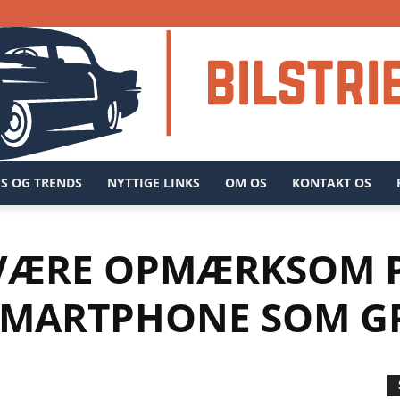
PS OG TRENDS
NYTTIGE LINKS
OM OS
KONTAKT OS
Bilstriben.dk
 VÆRE OPMÆRKSOM P
SMARTPHONE SOM G