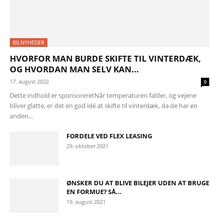
BILNYHEDER
HVORFOR MAN BURDE SKIFTE TIL VINTERDÆK,
OG HVORDAN MAN SELV KAN...
17. august 2022
0
Dette indhold er sponsoreretNår temperaturen falder, og vejene
bliver glatte, er det en god idé at skifte til vinterdæk, da de har en
anden...
FORDELE VED FLEX LEASING
29. oktober 2021
ØNSKER DU AT BLIVE BILEJER UDEN AT BRUGE
EN FORMUE? SÅ...
19. august 2021