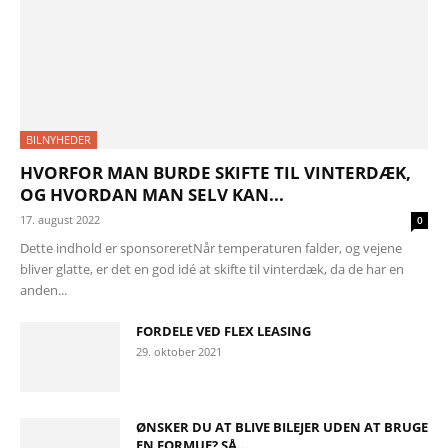
BILNYHEDER
HVORFOR MAN BURDE SKIFTE TIL VINTERDÆK,
OG HVORDAN MAN SELV KAN...
17. august 2022
0
Dette indhold er sponsoreretNår temperaturen falder, og vejene
bliver glatte, er det en god idé at skifte til vinterdæk, da de har en
anden...
FORDELE VED FLEX LEASING
29. oktober 2021
ØNSKER DU AT BLIVE BILEJER UDEN AT BRUGE
EN FORMUE? SÅ...