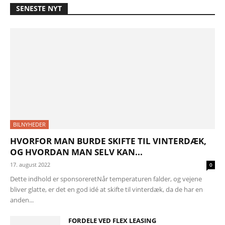
SENESTE NYT
BILNYHEDER
HVORFOR MAN BURDE SKIFTE TIL VINTERDÆK,
OG HVORDAN MAN SELV KAN...
17. august 2022
0
Dette indhold er sponsoreretNår temperaturen falder, og vejene
bliver glatte, er det en god idé at skifte til vinterdæk, da de har en
anden...
FORDELE VED FLEX LEASING