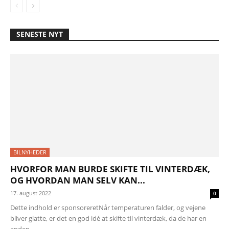
SENESTE NYT
BILNYHEDER
HVORFOR MAN BURDE SKIFTE TIL VINTERDÆK,
OG HVORDAN MAN SELV KAN...
17. august 2022
0
Dette indhold er sponsoreretNår temperaturen falder, og vejene
bliver glatte, er det en god idé at skifte til vinterdæk, da de har en