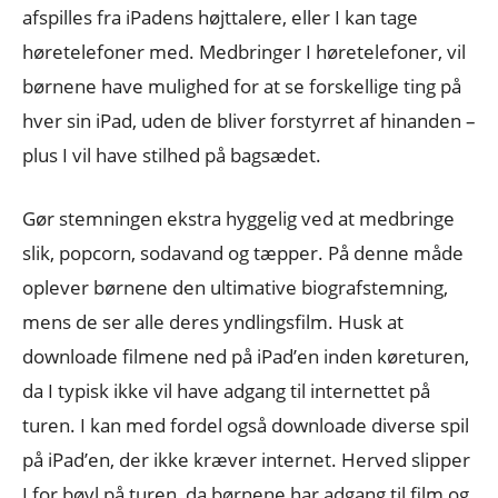
afspilles fra iPadens højttalere, eller I kan tage
høretelefoner med. Medbringer I høretelefoner, vil
børnene have mulighed for at se forskellige ting på
hver sin iPad, uden de bliver forstyrret af hinanden –
plus I vil have stilhed på bagsædet.
Gør stemningen ekstra hyggelig ved at medbringe
slik, popcorn, sodavand og tæpper. På denne måde
oplever børnene den ultimative biografstemning,
mens de ser alle deres yndlingsfilm. Husk at
downloade filmene ned på iPad’en inden køreturen,
da I typisk ikke vil have adgang til internettet på
turen. I kan med fordel også downloade diverse spil
på iPad’en, der ikke kræver internet. Herved slipper
I for bøvl på turen, da børnene har adgang til film og