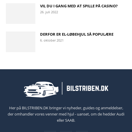
VIL DU I GANG MED AT SPILLE PÅ CASINO?
26. juli 2022
DERFOR ER EL-LØBEHJUL SÅ POPULÆRE
6. oktober 2021
Her på BILSTRIBEN.DK bringer vi nyheder, guides og anmeldelser,
der omhandler vores venner med hjul - uanset, om de hedder Audi
eller SAAB.