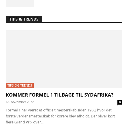
TIPS & TRENDS
TIPS OG TRENDS
KOMMER FORMEL 1 TILBAGE TIL SYDAFRIKA?
18. november 2022
0
Formel 1 har været et officielt mesterskab siden 1950, hvor det
første verdensmesterskab for kørere blev afholdt. Der bliver kørt
flere Grand Prix over...