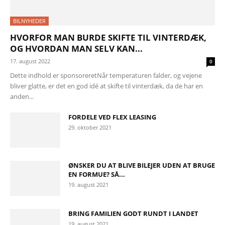
BILNYHEDER
HVORFOR MAN BURDE SKIFTE TIL VINTERDÆK,
OG HVORDAN MAN SELV KAN...
17. august 2022
0
Dette indhold er sponsoreretNår temperaturen falder, og vejene
bliver glatte, er det en god idé at skifte til vinterdæk, da de har en
anden...
FORDELE VED FLEX LEASING
29. oktober 2021
ØNSKER DU AT BLIVE BILEJER UDEN AT BRUGE
EN FORMUE? SÅ...
19. august 2021
BRING FAMILIEN GODT RUNDT I LANDET
19. august 2021