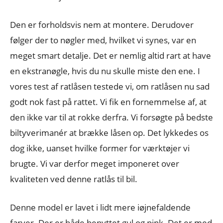
Den er forholdsvis nem at montere. Derudover
følger der to nøgler med, hvilket vi synes, var en
meget smart detalje. Det er nemlig altid rart at have
en ekstranøgle, hvis du nu skulle miste den ene. I
vores test af ratlåsen testede vi, om ratlåsen nu sad
godt nok fast på rattet. Vi fik en fornemmelse af, at
den ikke var til at rokke derfra. Vi forsøgte på bedste
biltyverimanér at brække låsen op. Det lykkedes os
dog ikke, uanset hvilke former for værktøjer vi
brugte. Vi var derfor meget imponeret over
kvaliteten ved denne ratlås til bil.
Denne model er lavet i lidt mere iøjnefaldende
farver. Der er både benyttet gul og pink. Det er med