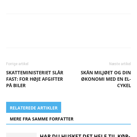
Forrige artikel
Næste artikel
SKATTEMINISTERIET SLÅR
SKÅN MILJØET OG DIN
FAST: FOR HØJE AFGIFTER
ØKONOMI MED EN EL-
PÅ BILER
CYKEL
RELATEREDE ARTIKLER
MERE FRA SAMME FORFATTER
HAR DU HUSKET DET HELE TIL KØR-