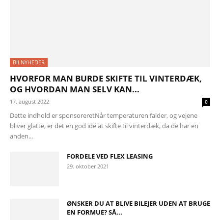
BILNYHEDER
HVORFOR MAN BURDE SKIFTE TIL VINTERDÆK,
OG HVORDAN MAN SELV KAN...
17. august 2022
0
Dette indhold er sponsoreretNår temperaturen falder, og vejene
bliver glatte, er det en god idé at skifte til vinterdæk, da de har en
anden...
FORDELE VED FLEX LEASING
29. oktober 2021
ØNSKER DU AT BLIVE BILEJER UDEN AT BRUGE
EN FORMUE? SÅ...